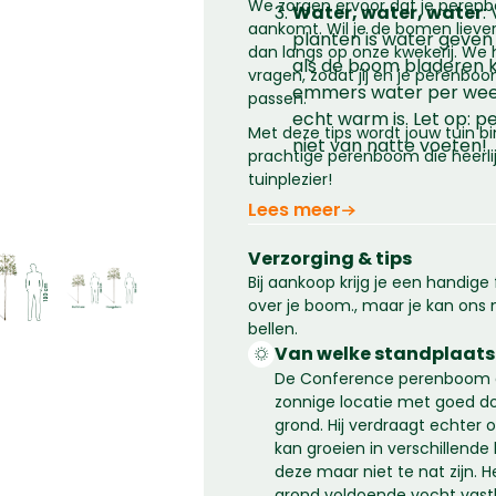
We zorgen ervoor dat je perenbo
Water, water, water
:
aankomt. Wil je de bomen liever
planten is water geven 
dan langs op onze kwekerij. We 
als de boom bladeren kri
vragen, zodat jij en je perenboo
emmers water per week
passen.
echt warm is. Let op:
Met deze tips wordt jouw tuin bi
niet van natte voeten!
prachtige perenboom die heerlij
tuinplezier!
Lees meer
Verzorging & tips
Bij aankoop krijg je een handige
over je boom., maar je kan ons n
bellen.
Van welke standplaats
De Conference perenboom g
zonnige locatie met goed d
grond. Hij verdraagt echter 
kan groeien in verschillend
deze maar niet te nat zijn. He
grond voldoende vocht vast