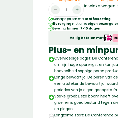
In winkelwagen
Pyrus
communis
Scherpe prijzen met
staffelkorting
'Conference'
Bezorging
met onze
eigen bezorgdien
|
Levering
binnen 7-10 dagen
Halfstam
Veilig betalen met
leiboom
|
Plus- en minpu
220
Overvloedige oogst: De Conferen
-
om zijn hoge opbrengst en kan jaar
240
hoeveelheid sappige peren produc
cm
Lange bewaartijd: De peren van 
aantal
een uitstekende bewaartijd, waar
periodes van je eigen geoogste fru
Sterke groei: Deze boom heeft ov
groei en is goed bestand tegen 
en plagen.
Langzame start: De Conference p