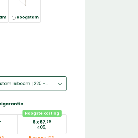
tam
Hoogstam
Pyrus communis ‘Conference’ | Halfstam leiboom | 220 – 240 cm
Pyrus communis ‘Conference’ | Halfstam leiboom | 220 – 240 cm
Pyrus communis ‘Conference’ | Laagstam leiboom | 150 – 170 cm
eigarantie
Pyrus communis ‘Conference’ | Hoogstam leiboom | 280 – 300 cm
Hoogste korting
6 x
67,
-
50
-
405,
8%
Bespaar 10%