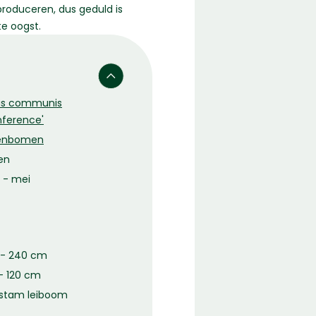
produceren, dus geduld is
te oogst.
us communis
nference'
enbomen
en
l - mei
 - 240 cm
- 120 cm
fstam leiboom