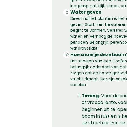
langdurig nat blijft staan, 
Water geven
Direct na het planten is het
geven. Start met bewateren
begint te vormen. Verstrek w
water, en verhoog de hoevee
perioden. Belangrijk: pere
wateroverlast!
Hoe snoei je deze boom
Het snoeien van een Confe
belangrijk onderdeel van he
zorgen dat de boom gezond b
vrucht draagt. Hier zijn enkel
snoeien:
Timing:
Voer de snoe
of vroege lente, vo
beginnen uit te lope
boom in rust en is 
de structuur van de