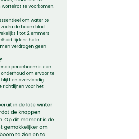
om wortelrot te voorkomen.
 essentieel om water te
 zodra de boom blad
ekelijks 1 tot 2 emmers
lheid tijdens hete
nbomen verdragen geen
?
rence perenboom is een
t onderhoud om ervoor te
lijft en overvloedig
e richtlijnen voor het
i uit in de late winter
ordat de knoppen
n. Op dit moment is de
het gemakkelijker om
 boom te zien en te