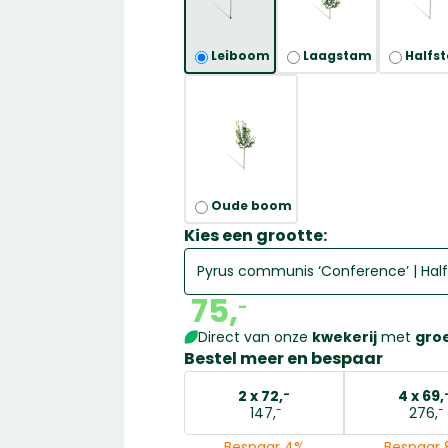
Leiboom
Laagstam
Halfs
Oude boom
Kies een grootte:
75,
-
Direct van onze
kwekerij
met
gro
Bestel meer en bespaar
2 x
72,
4 x
69,
-
-
-
147,
276,
Bespaar 4%
Bespaar 