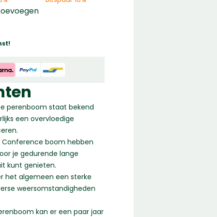
toevoegen
st!
nten
ce perenboom staat bekend
lijks een overvloedige
eren.
de Conference boom hebben
door je gedurende lange
it kunt genieten.
er het algemeen een sterke
diverse weersomstandigheden
erenboom kan er een paar jaar