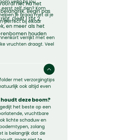
om veilig bij jou
 Vooral net na het
 eerst zelf zien? Kom
belangrijk. Begin pas
helpen je graag met al je
jgt. Geef 1 tot 2
m perfect bij elkaar
, en meer als het
 perenbomen houden
nnenkort verrijkt met een
ke vruchten draagt. Veel
 folder met verzorgingtips
atuurlijk ook altijd even
 houdt deze boom?
edijt het beste op een
oorlatende, vruchtbare
ook lichte schaduw en
e bodemtypen, zolang
t is belangrijk dat de
houdt, maar niet te