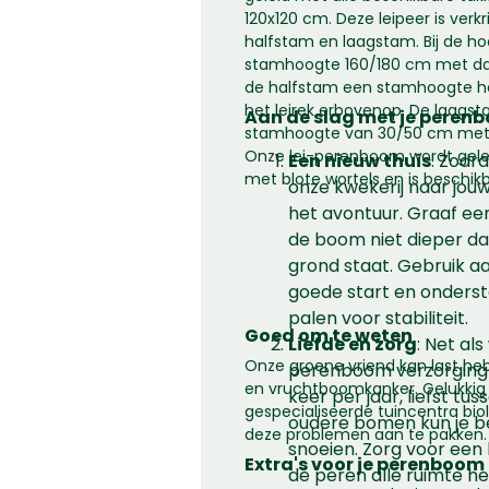
120x120 cm. Deze leipeer is verk
halfstam en laagstam. Bij de h
stamhoogte 160/180 cm met daar
de halfstam een stamhoogte h
het leirek erbovenop. De laags
Aan de slag met je peren
stamhoogte van 30/50 cm met h
Onze lei-perenboom wordt gelev
Een nieuw thuis
: Zodr
met blote wortels en is beschikba
onze kwekerij naar jouw 
het avontuur. Graaf ee
de boom niet dieper da
grond staat. Gebruik a
goede start en onders
palen voor stabiliteit.
Goed om te weten
Liefde en zorg
: Net als
Onze groene vriend kan last he
perenboom verzorging 
en vruchtboomkanker. Gelukkig v
keer per jaar, liefst tus
gespecialiseerde tuincentra bi
oudere bomen kun je b
deze problemen aan te pakken.
snoeien. Zorg voor een 
Extra's voor je perenboom
de peren alle ruimte h