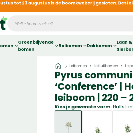
gustus tot 23 augustus is de boomkwekerij gesloten. Beste
Producten
zoeken
Groenblijvende
Laan &
bomen
Bolbomen
Dakbomen
bomen
Sierb
Home
Leibomen
Leifruitbomen
Leip
»
»
»
Pyrus communi
‘Conference’ | 
leiboom | 220 –
Kies je gewenste vorm:
Halfsta