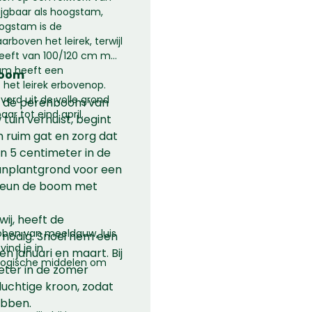
rijgbaar als hoogstam,
oogstam is de
boven het leirek, terwijl
eeft van 100/120 cm met
tam heeft een
boom
et leirek erbovenop.
erd uit de volle grond
a de perenboom van
ar tot eind april.
tuin verhuist, begint
n ruim gat en zorg dat
n 5 centimeter in de
anplantgrond voor een
teun de boom met
 wij, heeft de
bben van meeldauw, luis
nodig. Snoei hem een
ind je in
sen januari en maart. Bij
ologische middelen om
eter in de zomer
luchtige kroon, zodat
ebben.