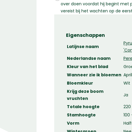
over doen voordat hij begint met 
vereist bij het wachten op de eers
Eigenschappen
Pyr
Latijnse naam
'Co
Nederlandse naam
Per
Kleur van het blad
Gro
Wanneer zie ik bloemen
Apri
Bloemkleur
Wit
Krijg deze boom
Ja
vruchten
Totale hoogte
220
Stamhoogte
100 
Vorm
Hal
Wintergroen
Nee