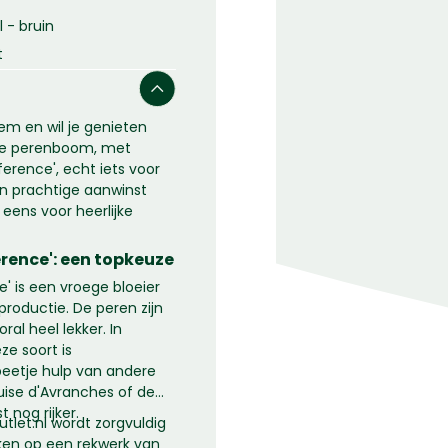
 - bruin
t
em en wil je genieten
s de perenboom, met
rence', echt iets voor
en prachtige aanwinst
 eens voor heerlijke
rence': een topkeuze
 is een vroege bloeier
roductie. De peren zijn
oral heel lekker. In
ze soort is
eetje hulp van andere
ise d'Avranches of de
 nog rijker.
let.nl wordt zorgvuldig
kken op een rekwerk van