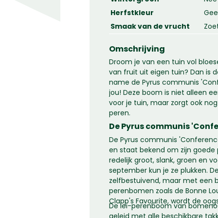
Herfstkleur
Geel
Smaak van de vrucht
Zoe
Omschrijving
Droom je van een tuin vol bloes
van fruit uit eigen tuin? Dan i
name de Pyrus communis 'Confe
jou! Deze boom is niet alleen e
voor je tuin, maar zorgt ook nog
peren.
De Pyrus communis 'Confe
De Pyrus communis 'Conference'
en staat bekend om zijn goede p
redelijk groot, slank, groen en vo
september kun je ze plukken. De
zelfbestuivend, maar met een b
perenbomen zoals de Bonne Lou
Clapp's Favourite, wordt de oogst
De lei-perenboom van bomenout
geleid met alle beschikbare ta