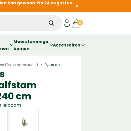
llen kan gewoon. Na 24 augustus
Meerstammige
Accessoires
omen
bomen
eer (Pyrus communis)
Pyrus communis ‘Conference’ | Halfstam leiboom | 220 – 240 cm
»
s
Halfstam
 240 cm
m leiboom