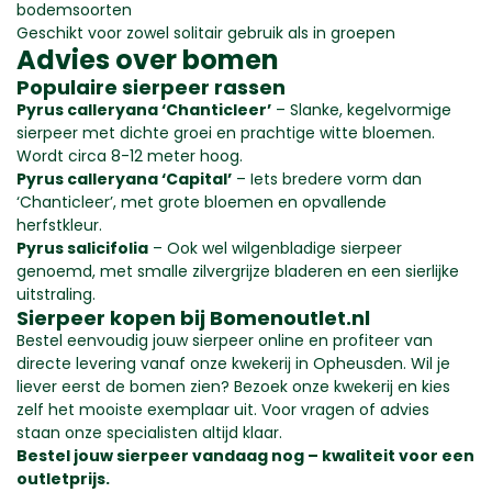
bodemsoorten
Geschikt voor zowel solitair gebruik als in groepen
Advies over
bomen
Populaire sierpeer rassen
Pyrus calleryana ‘Chanticleer’
– Slanke, kegelvormige
sierpeer met dichte groei en prachtige witte bloemen.
Wordt circa 8-12 meter hoog.
Pyrus calleryana ‘Capital’
– Iets bredere vorm dan
‘Chanticleer’, met grote bloemen en opvallende
herfstkleur.
Pyrus salicifolia
– Ook wel wilgenbladige sierpeer
genoemd, met smalle zilvergrijze bladeren en een sierlijke
uitstraling.
Sierpeer kopen bij Bomenoutlet.nl
Bestel eenvoudig jouw sierpeer online en profiteer van
directe levering vanaf onze kwekerij in Opheusden. Wil je
liever eerst de bomen zien? Bezoek onze kwekerij en kies
zelf het mooiste exemplaar uit. Voor vragen of advies
staan onze specialisten altijd klaar.
Bestel jouw sierpeer vandaag nog – kwaliteit voor een
outletprijs.