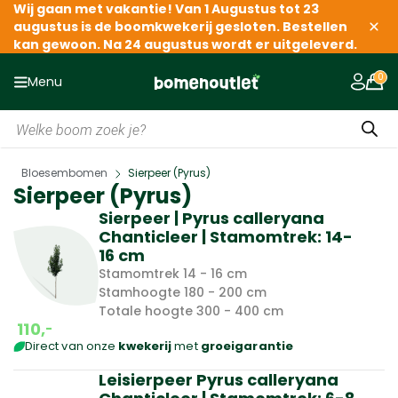
Wij gaan met vakantie! Van 1 Augustus tot 23
augustus is de boomkwekerij gesloten. Bestellen
kan gewoon. Na 24 augustus wordt er uitgeleverd.
Menu
Producten
zoeken
»
Home
Bloesembomen
Sierpeer (Pyrus)
»
Sierpeer (Pyrus)
Sierpeer | Pyrus calleryana
Chanticleer | Stamomtrek: 14-
16 cm
Stamomtrek 14 - 16 cm
Stamhoogte 180 - 200 cm
Totale hoogte 300 - 400 cm
110,
-
Direct van onze
kwekerij
met
groeigarantie
Leisierpeer Pyrus calleryana