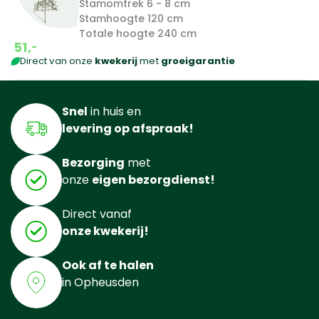
Stamomtrek 6 - 8 cm
Stamhoogte 120 cm
Totale hoogte 240 cm
51,
-
Direct van onze
kwekerij
met
groeigarantie
Snel
in huis en
levering op afspraak!
Bezorging
met
onze
eigen bezorgdienst!
Direct vanaf
onze kwekerij!
Ook af te halen
in Opheusden