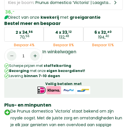
Kies je boom
: Prunus domestica ‘Victoria’ | Laagstam | 150 – 180 cm
36,
-
Direct van onze
kwekerij
met
groeigarantie
Bestel meer en bespaar
2 x
34,
4 x
33,
6 x
32,
56
12
40
56
48
40
70,
132,
194,
Bespaar 4%
Bespaar 8%
Bespaar 10%
In winkelwagen
Prunus
domestica
Scherpe prijzen met
staffelkorting
'Victoria'
Bezorging
met onze
eigen bezorgdienst!
|
Levering
binnen 7-10 dagen
Laagstam
Veilig betalen met
|
150
-
Plus- en minpunten
180
De Prunus domestica 'Victoria' staat bekend om zijn
cm
royale oogst. Met de juiste zorg en omstandigheden kun
aantal
je elk jaar genieten van een overvloed aan sappige