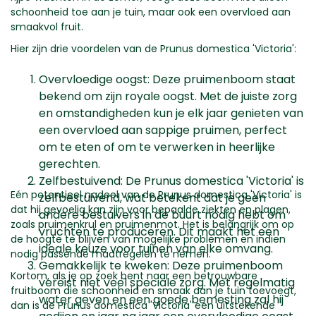
schoonheid toe aan je tuin, maar ook een overvloed aan
smaakvol fruit.
Hier zijn drie voordelen van de Prunus domestica 'Victoria':
Overvloedige oogst: Deze pruimenboom staat
bekend om zijn royale oogst. Met de juiste zorg
en omstandigheden kun je elk jaar genieten van
een overvloed aan sappige pruimen, perfect
om te eten of om te verwerken in heerlijke
gerechten.
Zelfbestuivend: De Prunus domestica 'Victoria' is
Eén potentieel nadeel van de Prunus domestica 'Victoria' is
zelfbestuivend, wat betekent dat je geen
dat hij gevoelig kan zijn voor bepaalde ziekten en plagen,
andere bestuivers in de buurt nodig hebt om
zoals pruimenkrul en pruimenmot. Het is belangrijk om op
vruchten te produceren. Dit maakt het een
de hoogte te blijven van mogelijke problemen en indien
ideale keuze voor tuinen van elke omvang.
nodig passende maatregelen te nemen.
Gemakkelijk te kweken: Deze pruimenboom
Kortom, als je op zoek bent naar een betrouwbare
vereist niet veel speciale zorg. Met regelmatig
fruitboom die schoonheid en smaak aan je tuin toevoegt,
water geven en een goede bemesting zal hij
dan is de Prunus domestica 'Victoria' een uitstekende