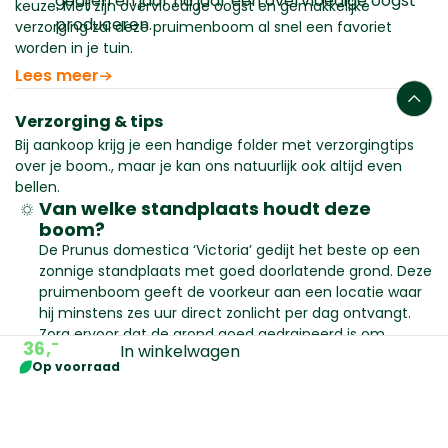
gedijen en jaar na jaar een overvloedige oogst
keuze. Met zijn overvloedige oogst en gemakkelijke
produceren.
verzorging zal deze pruimenboom al snel een favoriet
worden in je tuin.
Lees meer
Verzorging & tips
Bij aankoop krijg je een handige folder met verzorgingtips
over je boom., maar je kan ons natuurlijk ook altijd even
bellen.
Van welke standplaats houdt deze
boom?
De Prunus domestica ‘Victoria’ gedijt het beste op een
zonnige standplaats met goed doorlatende grond. Deze
pruimenboom geeft de voorkeur aan een locatie waar
hij minstens zes uur direct zonlicht per dag ontvangt.
Zorg ervoor dat de grond goed gedraineerd is om
-
36,
In winkelwagen
wateroverlast te voorkomen, aangezien te natte
Op voorraad
omstandigheden de gezondheid van de boom kunnen
schaden. Bovendien kan een beschutte positie tegen
Vormen
Filteren
Omschrijving
Specificaties
harde wind gunstig zijn om schade aan de takken en
bloesems te voorkomen.