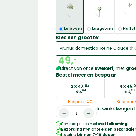
Leiboom
Laagstam
Halfs
Kies een grootte:
49,
-
Direct van onze
kwekerij
met
gro
Bestel meer en bespaar
2 x
47,
4 x
45,
04
0
04
32
96,
180,
Bespaar 4%
Bespaar 
In winkelwagen
Prunus
domestica
Scherpe prijzen met
staffelkorting
'Reine
Bezorging
met onze
eigen bezorgdien
Claude
Levering
binnen 7-10 dagen