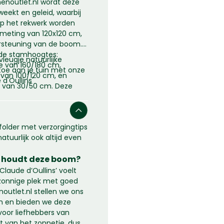
menoutlet.nl wordt deze
eekt en geleid, waarbij
op het rekwerk worden
fmeting van 120x120 cm,
rsteuning van de boom.
ende stamhoogtes:
leugje natuurlijke
 van 160/180 cm,
toe aan je tuin met onze
van 100/120 cm, en
d'Oullins'
 van 30/50 cm. Deze
het mogelijk om de
eschikbare ruimte in je
xibele opties past de
 folder met verzorgingtips
'Oullins' perfect bij
atuurlijk ook altijd even
den en voorkeuren.
 houdt deze boom?
laude d’Oullins’ voelt
 zonnige plek met goed
outlet.nl stellen we ons
n en bieden we deze
oor liefhebbers van
t van het zonnetje, dus