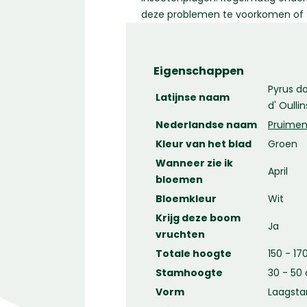
deze problemen te voorkomen of 
Eigenschappen
Pyrus d
Latijnse naam
d' Oullin
Nederlandse naam
Pruime
Kleur van het blad
Groen
Wanneer zie ik
April
bloemen
Bloemkleur
Wit
Krijg deze boom
Ja
vruchten
Totale hoogte
150 - 1
Stamhoogte
30 - 50
Vorm
Laagst