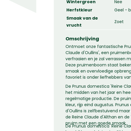
Wintergroen
Nee
Herfstkleur
Geel - b
Smaak van de
Zoet
vrucht
Omschrijving
Ontmoet onze fantastische Pru
Claude d'Oullins', een pruimenbo
verfraaien en je zal verrassen me
Deze pruimenboom staat bekend
smaak en overvloedige opbreng
favoriet is onder liefhebbers van
De Prunus domestica 'Reine Claud
het midden van het jaar en heef
regelmatige productie. De pruim 
kleur, rijp eind augustus. Prunu
d'Oullins is zelfbestuivend maa
de Reine Claude d'Althan en de V
pruim met een goede smaak.
De Prunus domestica 'Reine Claud