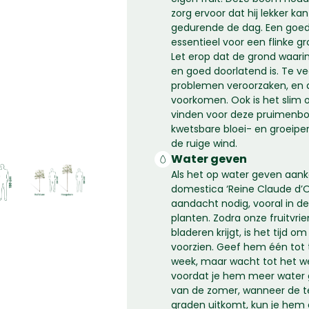
zorg ervoor dat hij lekker ka
gedurende de dag. Een goede
essentieel voor een flinke gr
Let erop dat de grond waarin
en goed doorlatend is. Te ve
problemen veroorzaken, en da
voorkomen. Ook is het slim 
vinden voor deze pruimenboo
kwetsbare bloei- en groeipe
de ruige wind.
Water geven
Als het op water geven aank
domestica ‘Reine Claude d’Ou
aandacht nodig, vooral in d
planten. Zodra onze fruitvri
bladeren krijgt, is het tijd 
voorzien. Geef hem één tot
week, maar wacht tot het w
voordat je hem meer water g
van de zomer, wanneer de 
graden uitkomt, kun je hem 