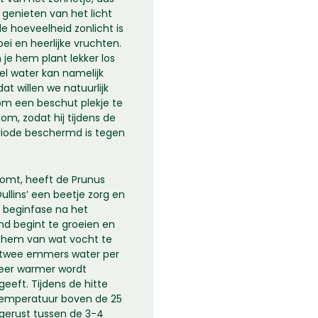
n genieten van het licht
 hoeveelheid zonlicht is
oei en heerlijke vruchten.
 je hem plant lekker los
el water kan namelijk
t willen we natuurlijk
om een beschut plekje te
m, zodat hij tijdens de
riode beschermd is tegen
omt, heeft de Prunus
llins’ een beetje zorg en
e beginfase na het
end begint te groeien en
om hem van wat vocht te
 twee emmers water per
eer warmer wordt
eeft. Tijdens de hitte
temperatuur boven de 25
gerust tussen de 3-4