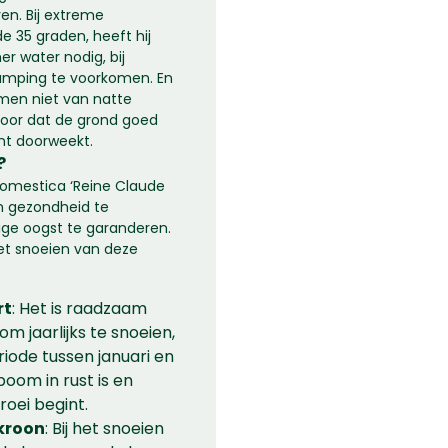
n. Bij extreme
e 35 graden, heeft hij
r water nodig, bij
amping te voorkomen. En
men niet van natte
voor dat de grond goed
ant doorweekt.
?
domestica ‘Reine Claude
ijn gezondheid te
ge oogst te garanderen.
 het snoeien van deze
rt
: Het is raadzaam
 jaarlijks te snoeien,
riode tussen januari en
oom in rust is en
oei begint.
kroon
: Bij het snoeien