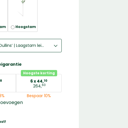
tam
Hoogstam
Prunus domestica ‘Reine Claude d’ Oullins’ | Laagstam leiboom | 150 – 170 cm
Prunus domestica ‘Reine Claude d’ Oullins’ | Laagstam leiboom | 150 – 170 cm
Prunus domestica ‘Reine Claude d’ Oullins’ | Halfstam leiboom | 220 – 240 cm
eigarantie
Prunus domestica ‘Reine Claude d’ Oullins’ | Hoogstam leiboom | 280 – 300 cm
Hoogste korting
6 x
44,
8
10
60
264,
8%
Bespaar 10%
toevoegen
st!