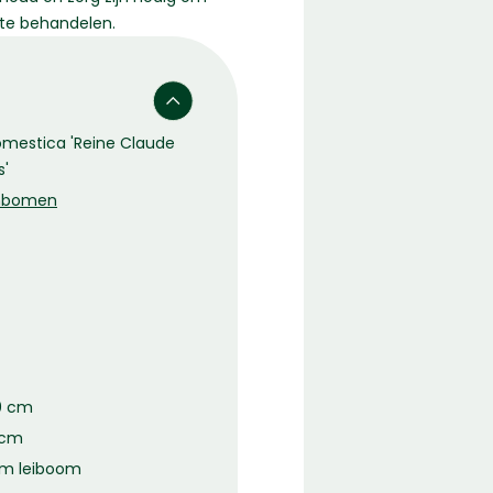
te behandelen.
omestica 'Reine Claude
s'
nbomen
70 cm
 cm
am leiboom