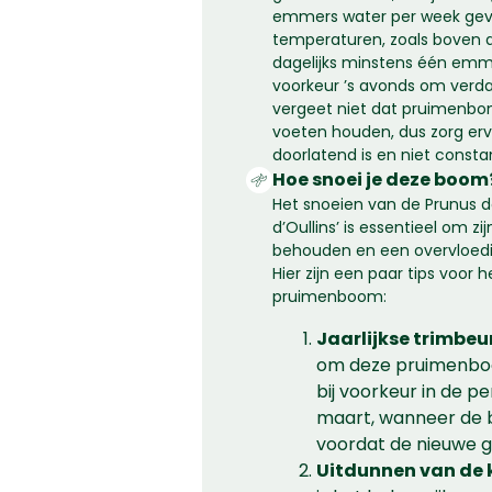
emmers water per week geve
temperaturen, zoals boven d
dagelijks minstens één emme
voorkeur ’s avonds om verd
vergeet niet dat pruimenbo
voeten houden, dus zorg er
doorlatend is en niet const
Hoe snoei je deze boom
Het snoeien van de Prunus 
d’Oullins’ is essentieel om z
behouden en een overvloedi
Hier zijn een paar tips voor
pruimenboom:
Jaarlijkse trimbeu
om deze pruimenboom
bij voorkeur in de pe
maart, wanneer de b
voordat de nieuwe gr
Uitdunnen van de 