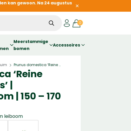
llen kan gewoon. Na 24 augustus
Meerstammige
Accessoires
omen
bomen
ruim
Prunus domestica ‘Reine Claude d’ Oullins’ | Laagstam leiboom | 150 – 170 cm
»
ca ‘Reine
’ |
m | 150 – 170
m leiboom