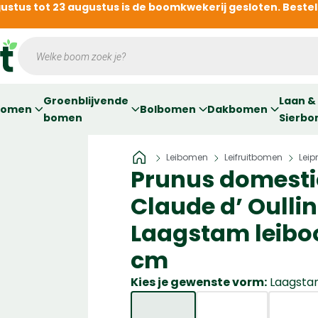
gustus tot 23 augustus is de boomkwekerij gesloten. Beste
Producten
zoeken
Groenblijvende
Laan &
bomen
Bolbomen
Dakbomen
bomen
Sierb
Home
Leibomen
Leifruitbomen
Leip
»
»
»
Prunus domesti
Claude d’ Oullins
Laagstam leiboo
cm
Kies je gewenste vorm:
Laagsta