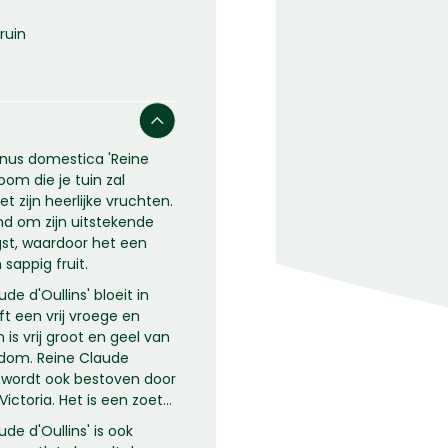
ruin
nus domestica 'Reine
om die je tuin zal
t zijn heerlijke vruchten.
 om zijn uitstekende
st, waardoor het een
 sappig fruit.
e d'Oullins' bloeit in
t een vrij vroege en
is vrij groot en geel van
s dom. Reine Claude
r wordt ook bestoven door
ictoria. Het is een zoete
e d'Oullins' is ook