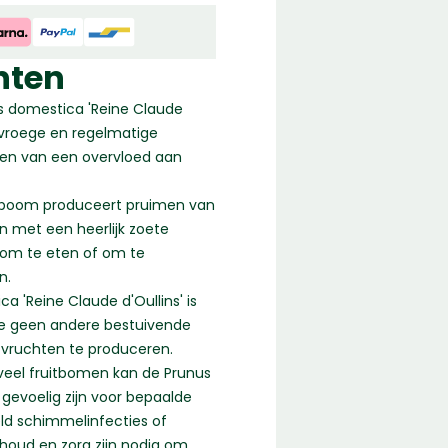
nten
s domestica 'Reine Claude
j vroege en regelmatige
ten van een overvloed aan
nboom produceert pruimen van
en met een heerlijk zoete
oom te eten of om te
n.
a 'Reine Claude d'Oullins' is
 je geen andere bestuivende
vruchten te produceren.
 veel fruitbomen kan de Prunus
 gevoelig zijn voor bepaalde
eld schimmelinfecties of
houd en zorg zijn nodig om