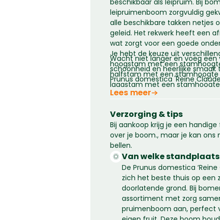
beschikbaar als leipruim. Bij bo
leipruimenboom zorgvuldig gekw
alle beschikbare takken netjes 
geleid. Het rekwerk heeft een a
wat zorgt voor een goede onde
Je hebt de keuze uit verschill
Wacht niet langer en voeg een v
hoogstam met een stamhoogte
schoonheid en heerlijke smaak 
halfstam met een stamhoogte 
Prunus domestica 'Reine Claude 
laagstam met een stamhoogte
Lees meer
variatie in stamhoogtes maakt 
leipruim aan te passen aan de b
Verzorging & tips
tuin of op je terras. Met zijn fle
Bij aankoop krijg je een handige
Prunus domestica 'Reine Claude d
over je boom., maar je kan ons n
verschillende tuinomstandighe
bellen.
Van welke standplaats
De Prunus domestica ‘Reine C
zich het beste thuis op een
doorlatende grond. Bij bomen
assortiment met zorg same
pruimenboom aan, perfect v
eigen fruit. Deze boom houd