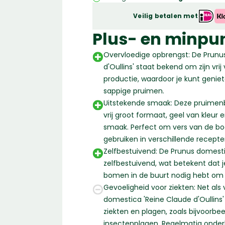
d'
Veilig betalen met
Oullins'
|
Plus- en minpu
Laagstam
Overvloedige opbrengst: De Prunu
leiboom
d'Oullins' staat bekend om zijn vri
|
productie, waardoor je kunt genie
150
sappige pruimen.
-
Uitstekende smaak: Deze pruime
170
vrij groot formaat, geel van kleur 
cm
smaak. Perfect om vers van de b
aantal
gebruiken in verschillende recepte
Zelfbestuivend: De Prunus domestic
zelfbestuivend, wat betekent dat
bomen in de buurt nodig hebt om 
Gevoeligheid voor ziekten: Net als
domestica 'Reine Claude d'Oullins'
ziekten en plagen, zoals bijvoorbe
insectenplagen. Regelmatig onder