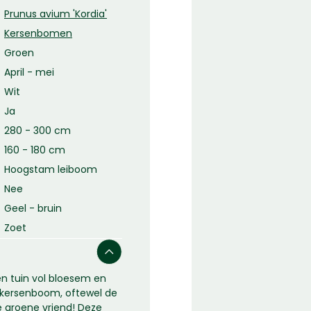
Prunus avium 'Kordia'
Kersenbomen
Groen
April - mei
Wit
Ja
280 - 300 cm
160 - 180 cm
Hoogstam leiboom
Nee
Geel - bruin
Zoet
en tuin vol bloesem en
e kersenboom, oftewel de
e groene vriend! Deze