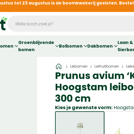
gustus tot 23 augustus is de boomkwekerij gesloten. Beste
Producten
zoeken
Groenblijvende
Laan &
bomen
Bolbomen
Dakbomen
bomen
Sierb
Home
Leibomen
Leifruitbomen
Leik
»
»
»
Prunus avium ‘K
Hoogstam leibo
300 cm
Kies je gewenste vorm:
Hoogsta