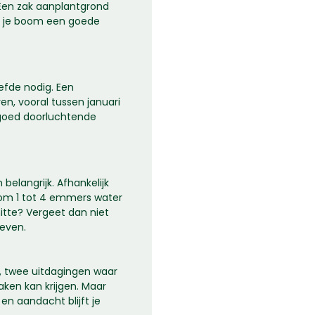
 Een zak aanplantgrond
n je boom een goede
efde nodig. Een
en, vooral tussen januari
 goed doorluchtende
belangrijk. Afhankelijk
oom 1 tot 4 emmers water
hitte? Vergeet dan niet
even.
e, twee uitdagingen waar
en kan krijgen. Maar
en aandacht blijft je