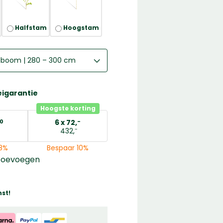
Halfstam
Hoogstam
eiboom | 280 – 300 cm
leiboom | 280 – 300 cm
Prunus avium ‘Kordia’ | Laagstam leiboom | 150 – 170 cm
eigarantie
Prunus avium ‘Kordia’ | Halfstam leiboom | 220 – 240 cm
Hoogste korting
6 x
72,
0
-
-
432,
8%
Bespaar 10%
toevoegen
st!