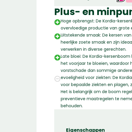
leiboom
|
Plus- en minpu
280
Hoge opbrengst: De Kordia-kerse
-
overvloedige productie van grote 
300
Uitstekende smaak: De kersen va
cm
heerlijke zoete smaak en zijn idea
aantal
verwerken in diverse gerechten.
Late bloei: De Kordia-kersenboom 
het voorjaar te bloeien, waardoor h
vorstschade dan sommige andere 
evoeligheid voor ziekten: De Kord
voor bepaalde ziekten en plagen, z
Het is belangrijk om de boom rege
preventieve maatregelen te nem
behouden.
Eigenschappen