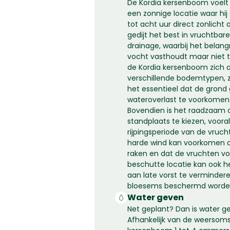
De Kordia kersenboom voelt 
een zonnige locatie waar hi
tot acht uur direct zonlich
gedijt het best in vruchtba
drainage, waarbij het belang
vocht vasthoudt maar niet t
de Kordia kersenboom zich 
verschillende bodemtypen, zo
het essentieel dat de grond
wateroverlast te voorkomen
Bovendien is het raadzaam 
standplaats te kiezen, vooral
rijpingsperiode van de vruc
harde wind kan voorkomen 
raken en dat de vruchten voo
beschutte locatie kan ook h
aan late vorst te verminder
bloesems beschermd worden
Water geven
Net geplant? Dan is water gev
Afhankelijk van de weersom