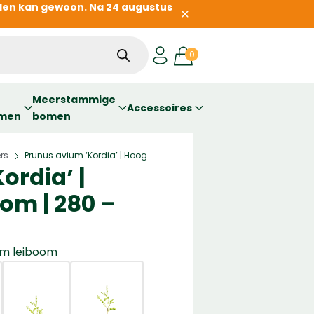
llen kan gewoon. Na 24 augustus
Meerstammige
Accessoires
omen
bomen
ers
Prunus avium ‘Kordia’ | Hoogstam leiboom | 280 – 300 cm
»
ordia’ |
om | 280 –
m leiboom