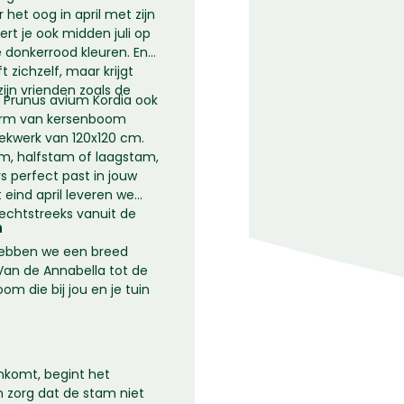
 het oog in april met zijn
rt je ook midden juli op
e donkerrood kleuren. En
 zichzelf, maar krijgt
ijn vrienden zoals de
e Prunus avium Kordia ook
 vorm van kersenboom
rekwerk van 120x120 cm.
m, halfstam of laagstam,
s perfect past in jouw
t eind april leveren we
echtstreeks vanuit de
n
hebben we een breed
Van de Annabella tot de
oom die bij jou en je tuin
nkomt, begint het
n zorg dat de stam niet