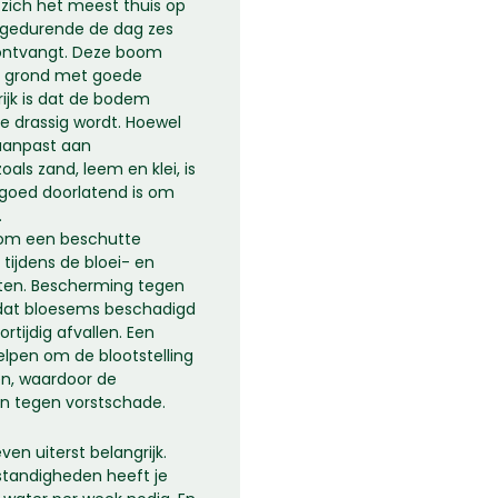
zich het meest thuis op
j gedurende de dag zes
t ontvangt. Deze boom
re grond met goede
rijk is dat de bodem
e drassig wordt. Hoewel
aanpast aan
als zand, leem en klei, is
 goed doorlatend is om
.
om een ​​beschutte
 tijdens de bloei- en
hten. Bescherming tegen
dat bloesems beschadigd
rtijdig afvallen. Een
elpen om de blootstelling
en, waardoor de
 tegen vorstschade.
en uiterst belangrijk.
standigheden heeft je