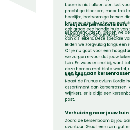
boom is niet alleen een lust voor
prachtige bloesem, maar traktee
heerlijke, hartvormige kersen di
het mooie is: deze boom bestuift
Kies jouw perfecte leikers
ook graag een handje hulp van z
Bij bomenoutlet.nl bieden we d
Annabella en de Sunburst.
aan als leikers. Deze speciale
leiden we zorgvuldig langs een 
Of je nu gaat voor een hoogsta
we zorgen ervoor dat jouw leiker
tuin. En wees er snel bij, want to
deze bomen met blote wortel, r
Een keur aan kersenrasse
volle grond.
Naast de Prunus avium Kordia 
assortiment aan kersenrassen. 
Wijnkers, er is altijd een kersenb
past.
Verhuizing naar jouw tuin
Zodra de kersenboom bij jou aa
avontuur. Graaf een ruim gat e