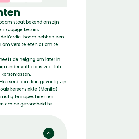
nten
nboom staat bekend om zijn
en sappige kersen.
n de Kordia-boom hebben een
al om vers te eten of om te
heeft de neiging om later in
ij minder vatbaar is voor late
kersenrassen.
ia-kersenboom kan gevoelig zijn
oals kersenziekte (Monilia).
lmatig te inspecteren en
en om de gezondheid te