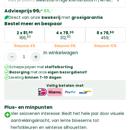
Adviesprijs
99,
-
85,
-
Direct van onze
kwekerij
met
groeigarantie
Bestel meer en bespaar
2 x
81,
4 x
78,
6 x
76,
60
20
50
60
80
-
166,
312,
459,
Bespaar 4%
Bespaar 8%
Bespaar 10%
In winkelwagen
Meerstammige
krentenboom
Scherpe prijzen met
staffelkorting
|
Bezorging
met onze
eigen bezorgdienst!
Amelanchier
Levering
binnen 7-10 dagen
Lamarckii
Veilig betalen met
|
Totale
hoogte:
Plus- en minpunten
175-
Vier seizoenen interesse: Biedt het hele jaar door visuele
200
aantrekkingskracht, van lente bloesems tot
cm
herfstkleuren en winterse silhouetten.