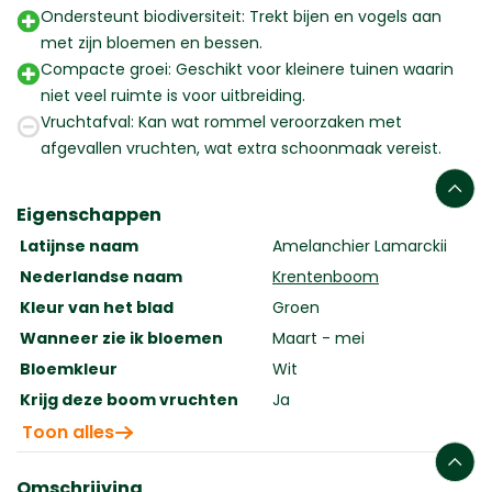
aantal
Ondersteunt biodiversiteit: Trekt bijen en vogels aan
met zijn bloemen en bessen.
Compacte groei: Geschikt voor kleinere tuinen waarin
niet veel ruimte is voor uitbreiding.
Vruchtafval: Kan wat rommel veroorzaken met
afgevallen vruchten, wat extra schoonmaak vereist.
Eigenschappen
Latijnse naam
Amelanchier Lamarckii
Nederlandse naam
Krentenboom
Kleur van het blad
Groen
Wanneer zie ik bloemen
Maart - mei
Bloemkleur
Wit
Krijg deze boom vruchten
Ja
Toon alles
Omschrijving