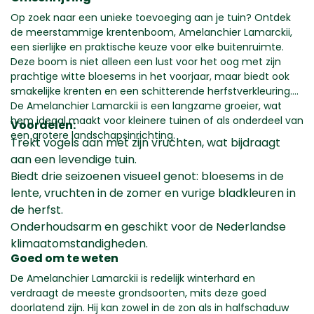
Op zoek naar een unieke toevoeging aan je tuin? Ontdek
de meerstammige krentenboom, Amelanchier Lamarckii,
een sierlijke en praktische keuze voor elke buitenruimte.
Deze boom is niet alleen een lust voor het oog met zijn
prachtige witte bloesems in het voorjaar, maar biedt ook
smakelijke krenten en een schitterende herfstverkleuring.
De Amelanchier Lamarckii is een langzame groeier, wat
hem ideaal maakt voor kleinere tuinen of als onderdeel van
Voordelen:
een grotere landschapsinrichting.
Trekt vogels aan met zijn vruchten, wat bijdraagt
aan een levendige tuin.
Biedt drie seizoenen visueel genot: bloesems in de
lente, vruchten in de zomer en vurige bladkleuren in
de herfst.
Onderhoudsarm en geschikt voor de Nederlandse
klimaatomstandigheden.
Goed om te weten
De Amelanchier Lamarckii is redelijk winterhard en
verdraagt de meeste grondsoorten, mits deze goed
doorlatend zijn. Hij kan zowel in de zon als in halfschaduw