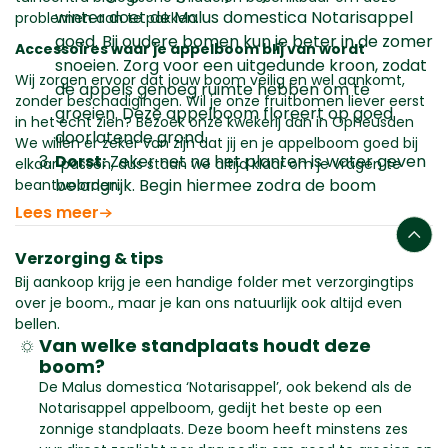
winter doet de Malus domestica Notarisappel
problemen aan te pakken.
goed. Bij oudere bomen kun je beter in de zomer
Accessoires waar je appelboom blij van wordt
snoeien. Zorg voor een uitgedunde kroon, zodat
Wij zorgen ervoor dat jouw boom veilig en wel aankomt,
de appels genoeg ruimte hebben om te
zonder beschadigingen. Wil je onze fruitbomen liever eerst
groeien. Deze appelboom floreert op goed
in het echt zien? Bezoek onze kwekerij dan in Opheusden
doorlatende grond.
We willen er zeker van zijn dat jij en je appelboom goed bij
Dorst:
Zeker net na het planten is water geven
elkaar passen, dus staan we altijd klaar om je vragen te
belangrijk. Begin hiermee zodra de boom
beantwoorden.
bladeren krijgt. Met 1 tot 2 emmers water per
Lees meer
week maak je hem blij. Bij temperaturen boven
de 25 graden lust hij wel 3-4 emmers per week.
Verzorging & tips
En vergeet niet: bij meer dan 35 graden elke
Bij aankoop krijg je een handige folder met verzorgingtips
over je boom., maar je kan ons natuurlijk ook altijd even
avond minimaal een emmer water, liefst ook
bellen.
over de bladeren. Maar pas op, hij houdt niet
Van welke standplaats houdt deze
van natte voeten!
boom?
De Malus domestica ‘Notarisappel’, ook bekend als de
Notarisappel appelboom, gedijt het beste op een
zonnige standplaats. Deze boom heeft minstens zes