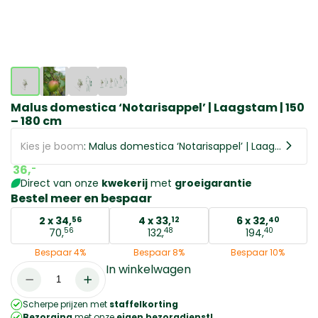
Malus domestica ‘Notarisappel’ | Laagstam | 150
– 180 cm
Kies je boom
: Malus domestica ‘Notarisappel’ | Laagstam | 150 – 180 cm
36,
-
Direct van onze
kwekerij
met
groeigarantie
Bestel meer en bespaar
2 x
34,
4 x
33,
6 x
32,
56
12
40
56
48
40
70,
132,
194,
Bespaar 4%
Bespaar 8%
Bespaar 10%
In winkelwagen
Malus
domestica
Scherpe prijzen met
staffelkorting
'Notarisappel'
Bezorging
met onze
eigen bezorgdienst!