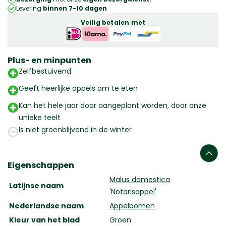
|
Levering
binnen 7-10 dagen
Laagstam
Veilig betalen met
|
150
-
Plus- en minpunten
180
Zelfbestuivend
cm
Geeft heerlijke appels om te eten
aantal
Kan het hele jaar door aangeplant worden, door onze
unieke teelt
Is niet groenblijvend in de winter
Eigenschappen
Malus domestica
Latijnse naam
'Notarisappel'
Nederlandse naam
Appelbomen
Kleur van het blad
Groen