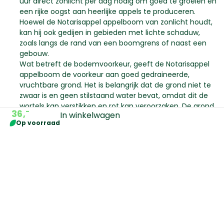
uur direct zonlicht per dag nodig om goed te groeien en
een rijke oogst aan heerlijke appels te produceren.
Hoewel de Notarisappel appelboom van zonlicht houdt,
kan hij ook gedijen in gebieden met lichte schaduw,
zoals langs de rand van een boomgrens of naast een
gebouw.
Wat betreft de bodemvoorkeur, geeft de Notarisappel
appelboom de voorkeur aan goed gedraineerde,
vruchtbare grond. Het is belangrijk dat de grond niet te
zwaar is en geen stilstaand water bevat, omdat dit de
wortels kan verstikken en rot kan veroorzaken. De grond
-
36,
In winkelwagen
moet ook een goede luchtdoorlaatbaarheid hebben
Op voorraad
om de gezonde ontwikkeling van de wortels te
bevorderen.
Vormen
Filteren
Omschrijving
Specificaties
Water geven
Water geven is cruciaal, vooral net na het planten. Start
Kies je gewenste vorm:
Laagstam
met bewateren zodra de boom bladeren begint te
Malus domestica
Latijnse naam
Waarom zou je gaan voor de
vormen. Een tot twee emmers water per week is ideaal.
'Notarisappel'
Wanneer het kwik stijgt tot boven de 25 graden, heeft
Appelboom Malus domestica
Nederlandse naam
Appelbomen
hij behoefte aan 3 tot 4 emmers water per week.
'Notarisappel' | Laagstam | 150 - 180
Kleur van het blad
Groen
Onthoud goed: bij temperaturen boven de 35 graden,
Kies een grootte:
cm?
geef hem elke avond minstens één emmer water, en
Wanneer zie ik bloemen
April - mei