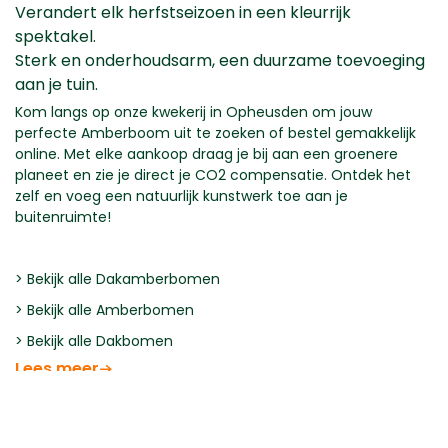
Verandert elk herfstseizoen in een kleurrijk
spektakel.
Sterk en onderhoudsarm, een duurzame toevoeging
aan je tuin.
Kom langs op onze kwekerij in Opheusden om jouw
perfecte Amberboom uit te zoeken of bestel gemakkelijk
online. Met elke aankoop draag je bij aan een groenere
planeet en zie je direct je CO2 compensatie. Ontdek het
zelf en voeg een natuurlijk kunstwerk toe aan je
buitenruimte!
>
Bekijk alle Dakamberbomen
>
Bekijk alle Amberbomen
>
Bekijk alle Dakbomen
Lees meer
Vormen
Filteren
Omschrijving
Specificaties
Verzorging & tips
Bij aankoop krijg je een handige folder met verzorgingtips
Kies je gewenste vorm:
Dakboom
Ontdek de charme van de Amberboom (Liquidambar