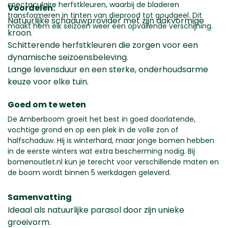
spectaculaire herfstkleuren, waarbij de bladeren
Voordelen:
transformeren in tinten van dieprood tot goudgeel. Dit
Natuurlijke schaduwprovider met zijn dakvormige
maakt hem elk seizoen weer een opvallende verschijning.
kroon.
Schitterende herfstkleuren die zorgen voor een
dynamische seizoensbeleving.
Lange levensduur en een sterke, onderhoudsarme
keuze voor elke tuin.
Goed om te weten
De Amberboom groeit het best in goed doorlatende,
vochtige grond en op een plek in de volle zon of
halfschaduw. Hij is winterhard, maar jonge bomen hebben
in de eerste winters wat extra bescherming nodig. Bij
bomenoutlet.nl kun je terecht voor verschillende maten en
de boom wordt binnen 5 werkdagen geleverd.
Samenvatting
Ideaal als natuurlijke parasol door zijn unieke
groeivorm.